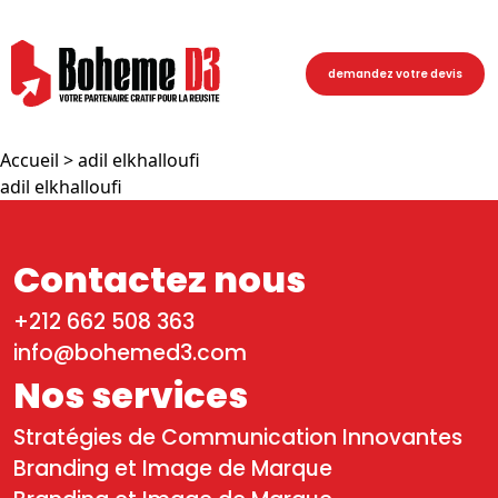
demandez votre devis
Accueil
> adil elkhalloufi
adil elkhalloufi
Contactez nous
+212 662 508 363
info@bohemed3.com
Nos services
Stratégies de Communication Innovantes
Branding et Image de Marque