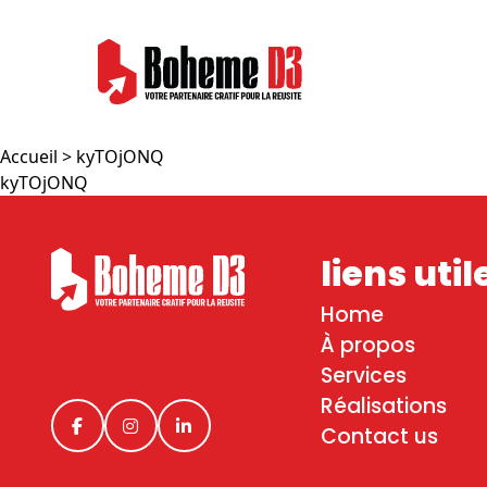
Accueil
> kyTOjONQ
kyTOjONQ
liens util
Home
À propos
Services
Réalisations
Contact us