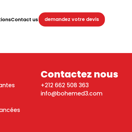
demandez votre devis
tions
Contact us
Contactez nous
antes
+212 662 508 363
info@bohemed3.com
vancées