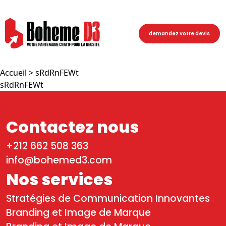
demandez votre devis
Accueil
> sRdRnFEWt
sRdRnFEWt
Contactez nous
+212 662 508 363
info@bohemed3.com
Nos services
Stratégies de Communication Innovantes
Branding et Image de Marque