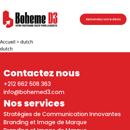
demandez votre devis
Accueil
> dutch
dutch
Contactez nous
+212 662 508 363
info@bohemed3.com
Nos services
Stratégies de Communication Innovantes
Branding et Image de Marque