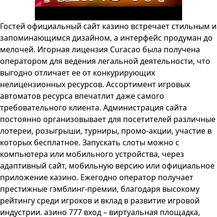
Гостей официальный сайт казино встречает стильным и
запоминающимся дизайном, а интерфейс продуман до
мелочей. Игорная лицензия Curacao была получена
оператором для ведения легальной деятельности, что
выгодно отличает ее от конкурирующих
нелицензионных ресурсов. Ассортимент игровых
автоматов ресурса впечатлит даже самого
требовательного клиента. Администрация сайта
постоянно организовывает для посетителей различные
лотереи, розыгрыши, турниры, промо-акции, участие в
которых бесплатное. Запускать слоты можно с
компьютера или мобильного устройства, через
адаптивный сайт, мобильную версию или официальное
приложение казино. Ежегодно оператор получает
престижные гэмблинг-премии, благодаря высокому
рейтингу среди игроков и вклад в развитие игровой
индустрии.
азино 777 вход
– виртуальная площадка,