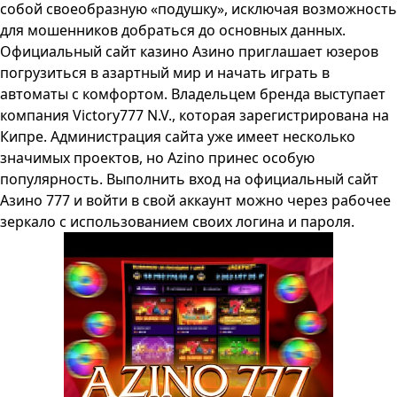
собой своеобразную «подушку», исключая возможность
для мошенников добраться до основных данных.
Официальный сайт казино Азино приглашает юзеров
погрузиться в азартный мир и начать играть в
автоматы с комфортом. Владельцем бренда выступает
компания Victory777 N.V., которая зарегистрирована на
Кипре. Администрация сайта уже имеет несколько
значимых проектов, но Azino принес особую
популярность. Выполнить вход на официальный сайт
Азино 777 и войти в свой аккаунт можно через рабочее
зеркало с использованием своих логина и пароля.