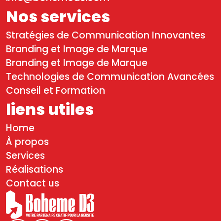
Nos services
Stratégies de Communication Innovantes
Branding et Image de Marque
Branding et Image de Marque
Technologies de Communication Avancées
Conseil et Formation
liens utiles
Home
À propos
Services
Réalisations
Contact us