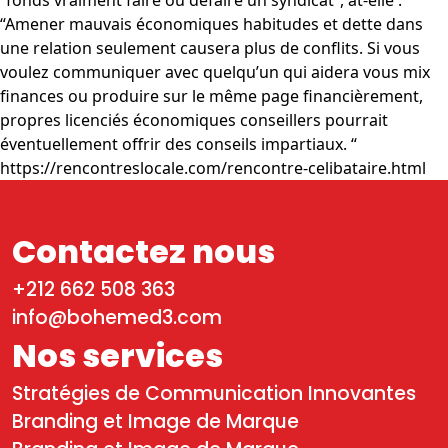
“fonds vraiment faire ou défaire un syndicat”, at-elle .
“Amener mauvais économiques habitudes et dette dans
une relation seulement causera plus de conflits. Si vous
voulez communiquer avec quelqu’un qui aidera vous mix
finances ou produire sur le même page financièrement,
propres licenciés économiques conseillers pourrait
éventuellement offrir des conseils impartiaux. “
https://rencontreslocale.com/rencontre-celibataire.html
Contactez nous
+212 662 508 363
info@bohemed3.com
Nos services
Stratégies de Communication Innovantes
Branding et Image de Marque