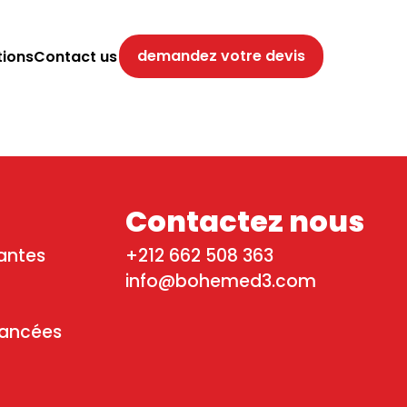
demandez votre devis
tions
Contact us
Contactez nous
antes
+212 662 508 363
info@bohemed3.com
vancées