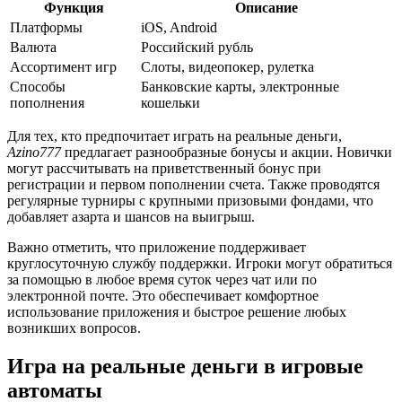
Функция
Описание
Платформы
iOS, Android
Валюта
Российский рубль
Ассортимент игр
Слоты, видеопокер, рулетка
Способы
Банковские карты, электронные
пополнения
кошельки
Для тех, кто предпочитает играть на реальные деньги,
Azino777
предлагает разнообразные бонусы и акции. Новички
могут рассчитывать на приветственный бонус при
регистрации и первом пополнении счета. Также проводятся
регулярные турниры с крупными призовыми фондами, что
добавляет азарта и шансов на выигрыш.
Важно отметить, что приложение поддерживает
круглосуточную службу поддержки. Игроки могут обратиться
за помощью в любое время суток через чат или по
электронной почте. Это обеспечивает комфортное
использование приложения и быстрое решение любых
возникших вопросов.
Игра на реальные деньги в игровые
автоматы