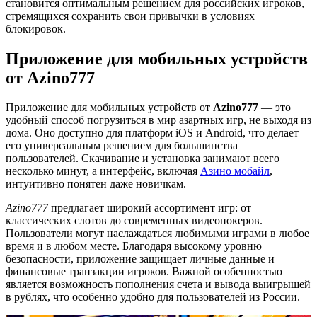
становится оптимальным решением для российских игроков,
стремящихся сохранить свои привычки в условиях
блокировок.
Приложение для мобильных устройств
от Azino777
Приложение для мобильных устройств от
Azino777
— это
удобный способ погрузиться в мир азартных игр, не выходя из
дома. Оно доступно для платформ iOS и Android, что делает
его универсальным решением для большинства
пользователей. Скачивание и установка занимают всего
несколько минут, а интерфейс, включая
Азино мобайл
,
интуитивно понятен даже новичкам.
Azino777
предлагает широкий ассортимент игр: от
классических слотов до современных видеопокеров.
Пользователи могут наслаждаться любимыми играми в любое
время и в любом месте. Благодаря высокому уровню
безопасности, приложение защищает личные данные и
финансовые транзакции игроков. Важной особенностью
является возможность пополнения счета и вывода выигрышей
в рублях, что особенно удобно для пользователей из России.