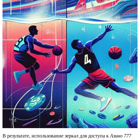
В результате, использование зеркал для доступа к
Азино 777