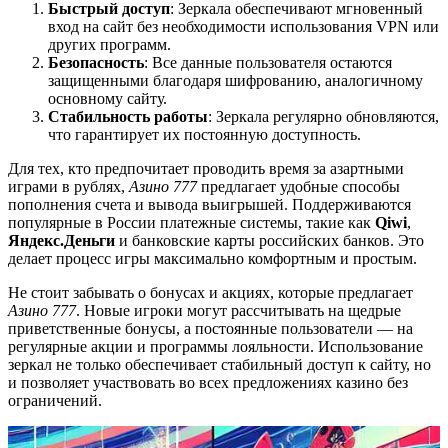
Быстрый доступ
: Зеркала обеспечивают мгновенный
вход на сайт без необходимости использования VPN или
других программ.
Безопасность
: Все данные пользователя остаются
защищенными благодаря шифрованию, аналогичному
основному сайту.
Стабильность работы
: Зеркала регулярно обновляются,
что гарантирует их постоянную доступность.
Для тех, кто предпочитает проводить время за азартными
играми в рублях,
Азино 777
предлагает удобные способы
пополнения счета и вывода выигрышей. Поддерживаются
популярные в России платежные системы, такие как
Qiwi
,
Яндекс.Деньги
и банковские карты российских банков. Это
делает процесс игры максимально комфортным и простым.
Не стоит забывать о бонусах и акциях, которые предлагает
Азино 777
. Новые игроки могут рассчитывать на щедрые
приветственные бонусы, а постоянные пользователи — на
регулярные акции и программы лояльности. Использование
зеркал не только обеспечивает стабильный доступ к сайту, но
и позволяет участвовать во всех предложениях казино без
ограничений.