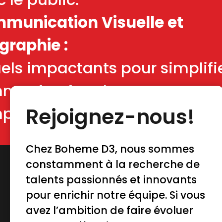
munication Visuelle et
graphie :
els impactants pour simplifie
munication de messages
Rejoignez-nous!
plexes.
Chez Boheme D3, nous sommes
constamment à la recherche de
talents passionnés et innovants
pour enrichir notre équipe. Si vous
avez l’ambition de faire évoluer