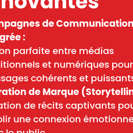
nnovantes
pagnes de Communicatio
grée :
on parfaite entre médias
itionnels et numériques pour
sages cohérents et puissants
ation de Marque (Storytellin
tion de récits captivants po
blir une connexion émotionne
 le public.